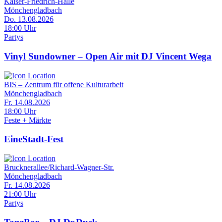
Kaiser-Friedrich-Halle
Mönchengladbach
Do. 13.08.2026
18:00 Uhr
Partys
Vinyl Sundowner – Open Air mit DJ Vincent Wega
BIS – Zentrum für offene Kulturarbeit
Mönchengladbach
Fr. 14.08.2026
18:00 Uhr
Feste + Märkte
EineStadt-Fest
Brucknerallee/Richard-Wagner-Str.
Mönchengladbach
Fr. 14.08.2026
21:00 Uhr
Partys