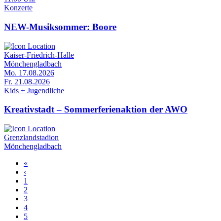
Konzerte
NEW-Musiksommer: Boore
Kaiser-Friedrich-Halle
Mönchengladbach
Mo. 17.08.2026
Fr. 21.08.2026
Kids + Jugendliche
Kreativstadt – Sommerferienaktion der AWO
Grenzlandstadion
Mönchengladbach
Erste
«
Seite
Vorherige
‹
Seitennummerierung
Seite
Seite
1
Seite
2
Seite
3
Seite
4
Seite
5