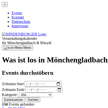
Direkt
×
zum
Inhalt
Events
Kontakt
Hauptnavigation
Datenschutz
Impressum
Veranstaltungskalender
für Mönchengladbach & Rheydt
Menü
Was ist los in Mönchengladba
Events durchstöbern
Zeitraum Start
Zeitraum Ende
Kategorie
134
Events gefunden