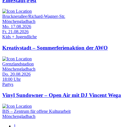
EineStadt-Fest
Brucknerallee/Richard-Wagner-Str.
Mönchengladbach
Mo. 17.08.2026
Fr. 21.08.2026
Kids + Jugendliche
Kreativstadt – Sommerferienaktion der AWO
Grenzlandstadion
Mönchengladbach
Do. 20.08.2026
18:00 Uhr
Partys
Vinyl Sundowner – Open Air mit DJ Vincent Wega
BIS – Zentrum für offene Kulturarbeit
Mönchengladbach
Seite
1